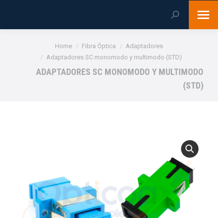
Search:
You are here:
Home
Fibra Óptica
Adaptadores
Adaptadores SC monomodo y multimodo (STD)
ADAPTADORES SC MONOMODO Y MULTIMODO
(STD)