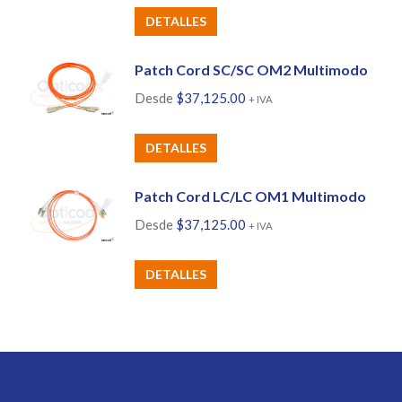
Este
DETALLES
producto
tiene
Patch Cord SC/SC OM2 Multimodo
múltiples
Desde
$
37,125.00
+ IVA
variantes.
Las
Este
DETALLES
opciones
producto
se
tiene
Patch Cord LC/LC OM1 Multimodo
pueden
múltiples
Desde
$
37,125.00
+ IVA
elegir
variantes.
en
Las
Este
DETALLES
la
opciones
producto
página
se
tiene
de
pueden
múltiples
producto
elegir
variantes.
en
Las