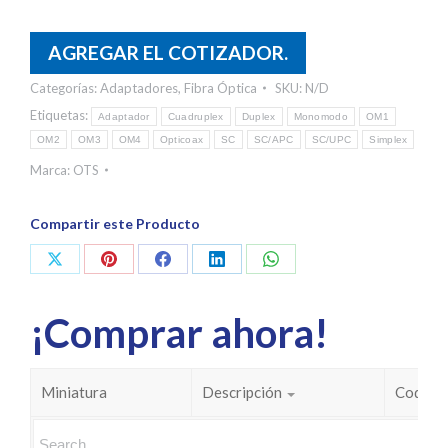
AGREGAR EL COTIZADOR.
Categorías:
Adaptadores
,
Fibra Óptica
SKU:
N/D
Etiquetas:
Adaptador
Cuadruplex
Duplex
Monomodo
OM1
OM2
OM3
OM4
Opticoax
SC
SC/APC
SC/UPC
Simplex
Marca:
OTS
Compartir este Producto
Share
Share
Share
Share
Share
on
on
on
on
on
¡Comprar ahora!
X
Pinterest
Facebook
LinkedIn
WhatsApp
Miniatura
Descripción
Codigo 