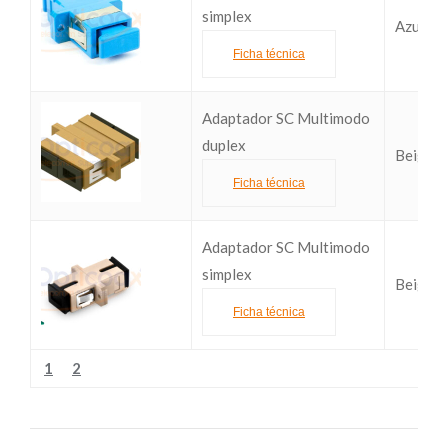
simplex
Azul (
Ficha técnica
Adaptador SC Multimodo
duplex
Beige 
Ficha técnica
Adaptador SC Multimodo
simplex
Beige 
Ficha técnica
1
2