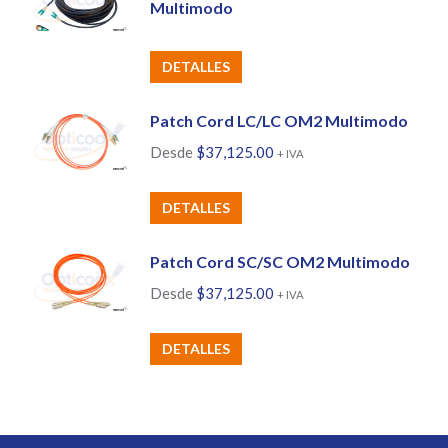
Multimodo
DETALLES
Patch Cord LC/LC OM2 Multimodo
Desde
$
37,125.00
+ IVA
Este
DETALLES
producto
tiene
Patch Cord SC/SC OM2 Multimodo
múltiples
Desde
$
37,125.00
+ IVA
variantes.
Las
Este
DETALLES
opciones
producto
se
tiene
pueden
múltiples
elegir