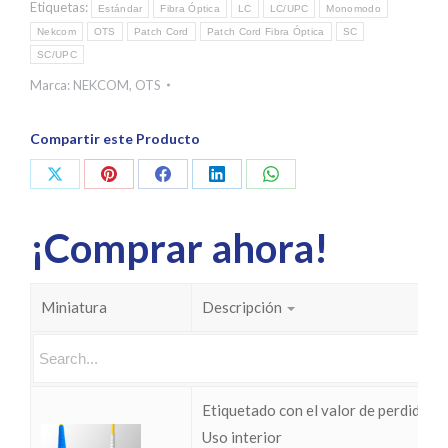
Etiquetas:
Estándar
Fibra Óptica
LC
LC/UPC
Monomodo
Nekcom
OTS
Patch Cord
Patch Cord Fibra Óptica
SC
SC/UPC
Marca:
NEKCOM
,
OTS
Compartir este Producto
Share
Share
Share
Share
Share
on
on
on
on
on
¡Comprar ahora!
X
Pinterest
Facebook
LinkedIn
WhatsApp
Miniatura
Descripción
Etiquetado con el valor de perdidas I
Uso interior