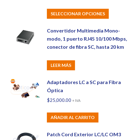
Este
SELECCIONAR OPCIONES
producto
tiene
Convertidor Multimedia Mono-
múltiples
modo, 1 puerto RJ45 10/100 Mbps,
variantes.
conector de fibra SC, hasta 20 km
Las
opciones
LEER MÁS
se
pueden
Adaptadores LC a SC para Fibra
elegir
Óptica
en
$
25,000.00
+ IVA
la
página
AÑADIR AL CARRITO
de
producto
Patch Cord Exterior LC/LC OM3