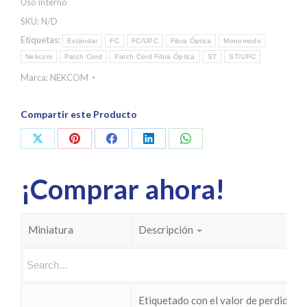
Uso interno
SKU:
N/D
Etiquetas:
Estándar
FC
FC/UPC
Fibra Óptica
Monomodo
Nekcom
Patch Cord
Patch Cord Fibra Óptica
ST
ST/UPC
Marca:
NEKCOM
Compartir este Producto
Share
Share
Share
Share
Share
on
on
on
on
on
¡Comprar ahora!
X
Pinterest
Facebook
LinkedIn
WhatsApp
Miniatura
Descripción
Etiquetado con el valor de perdidas I