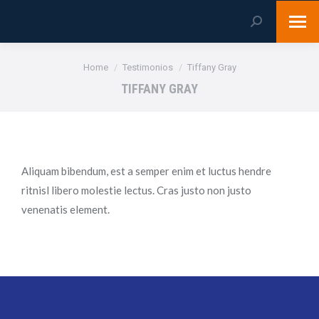
Search:
You are here:
Home
Testimonios
Tiffany Gray
TIFFANY GRAY
Aliquam bibendum, est a semper enim et luctus hendre
ritnisl libero molestie lectus. Cras justo non justo
venenatis element.