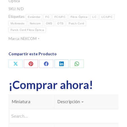
Óptica
SKU:
N/D
Etiquetas:
Estándar
FC
FC/UPC
Fibra Óptica
LC
LC/UPC
Multimodo
Nekcom
OM3
OTS
Patch Cord
Patch Cord Fibra Óptica
Marca:
NEKCOM
Compartir este Producto
Share
Share
Share
Share
Share
on
on
on
on
on
¡Comprar ahora!
X
Pinterest
Facebook
LinkedIn
WhatsApp
Miniatura
Descripción