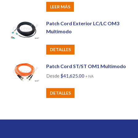
LEER MÁS
Patch Cord Exterior LC/LC OM3
Multimodo
DETALLES
Patch Cord ST/ST OM1 Multimodo
Desde
$
41,625.00
+ IVA
Este
DETALLES
producto
tiene
múltiples
variantes.
Las