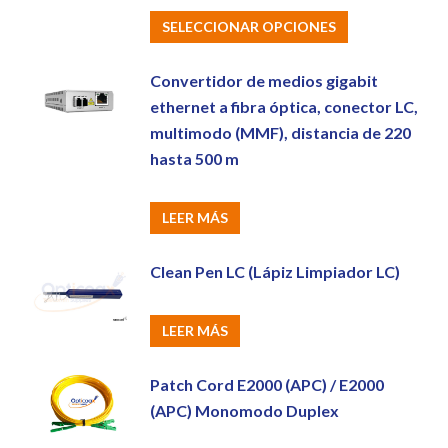
Este
SELECCIONAR OPCIONES
producto
tiene
Convertidor de medios gigabit
múltiples
ethernet a fibra óptica, conector LC,
variantes.
multimodo (MMF), distancia de 220
hasta 500 m
Las
opciones
se
LEER MÁS
pueden
elegir
Clean Pen LC (Lápiz Limpiador LC)
en
la
LEER MÁS
página
de
Patch Cord E2000 (APC) / E2000
producto
(APC) Monomodo Duplex