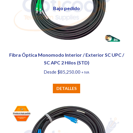
opciones
Bajo pedido
se
pueden
elegir
en
la
página
Fibra Óptica Monomodo Interior / Exterior SC UPC /
de
SC APC 2 Hilos (STD)
producto
Desde
$
85,250.00
+ IVA
Este
DETALLES
producto
tiene
múltiples
variantes.
Las