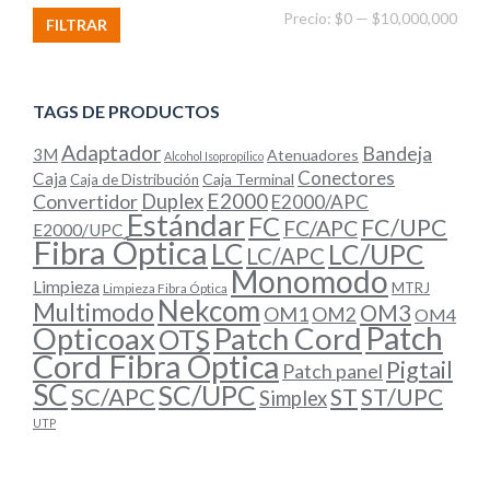
Prec
Prec
Precio:
$0
—
$10,000,000
FILTRAR
míni
máx
TAGS DE PRODUCTOS
Adaptador
Bandeja
3M
Atenuadores
Alcohol Isopropílico
Conectores
Caja
Caja Terminal
Caja de Distribución
E2000
Convertidor
Duplex
E2000/APC
Estándar
FC
FC/UPC
FC/APC
E2000/UPC
Fibra Óptica
LC
LC/UPC
LC/APC
Monomodo
Limpieza
MTRJ
Limpieza Fibra Óptica
Nekcom
Multimodo
OM3
OM1
OM2
OM4
Patch
Opticoax
Patch Cord
OTS
Cord Fibra Óptica
Pigtail
Patch panel
SC
SC/UPC
SC/APC
ST
ST/UPC
Simplex
UTP