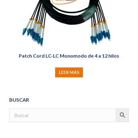
opciones
se
pueden
elegir
en
la
página
Patch Cord LC-LC Monomodo de 4 a 12 hilos
de
producto
LEER MÁS
BUSCAR