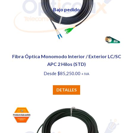
opciones
Bajo pedido
se
pueden
elegir
en
la
página
Fibra Óptica Monomodo Interior / Exterior LC/SC
de
APC 2 Hilos (STD)
producto
Desde
$
85,250.00
+ IVA
Este
DETALLES
producto
tiene
múltiples
variantes.
Las