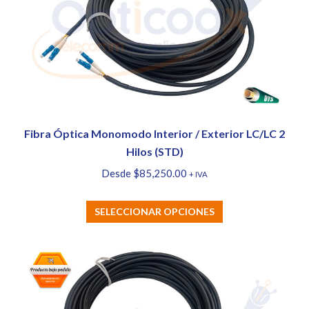
Fibra Óptica Monomodo Interior / Exterior LC/LC 2
Hilos (STD)
Desde
$
85,250.00
+ IVA
Este
SELECCIONAR OPCIONES
producto
tiene
múltiples
variantes.
Las