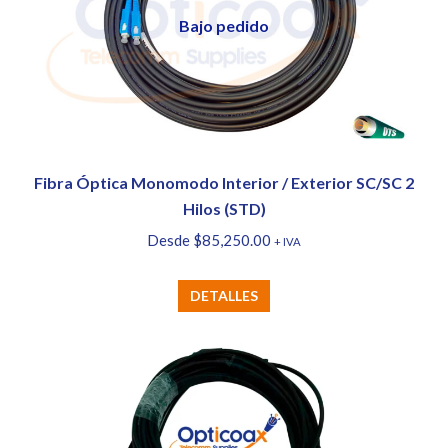
opciones
Bajo pedido
se
pueden
elegir
en
la
página
Fibra Óptica Monomodo Interior / Exterior SC/SC 2
de
Hilos (STD)
producto
Desde
$
85,250.00
+ IVA
Este
DETALLES
producto
tiene
múltiples
variantes.
Las