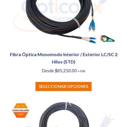
opciones
se
pueden
elegir
en
la
página
Fibra Óptica Monomodo Interior / Exterior LC/SC 2
de
Hilos (STD)
producto
Desde
$
85,250.00
+ IVA
Este
SELECCIONAR OPCIONES
producto
tiene
múltiples
variantes.
Las