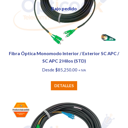
opciones
Bajo pedido
se
pueden
elegir
en
la
página
Fibra Óptica Monomodo Interior / Exterior SC APC /
de
SC APC 2 Hilos (STD)
producto
Desde
$
85,250.00
+ IVA
Este
DETALLES
producto
tiene
múltiples
variantes.
Las