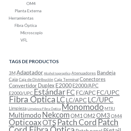
OM4
Planta Externa
Herramientas
Fibra Óptica
Microscopio
VFL
TAGS DE PRODUCTOS
Adaptador
Bandeja
3M
Atenuadores
Alcohol Isopropílico
Conectores
Caja
Caja Terminal
Caja de Distribución
E2000
Convertidor
Duplex
E2000/APC
Estándar
FC
FC/UPC
FC/APC
E2000/UPC
Fibra Óptica
LC
LC/UPC
LC/APC
Monomodo
Limpieza
MTRJ
Limpieza Fibra Óptica
Nekcom
Multimodo
OM3
OM1
OM2
OM4
Patch
Opticoax
Patch Cord
OTS
Cord Fibra Óptica
Pigtail
Patch panel