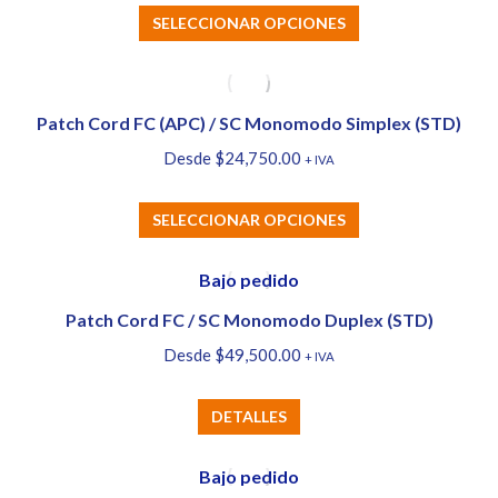
Este
SELECCIONAR OPCIONES
producto
tiene
múltiples
Patch Cord FC (APC) / SC Monomodo Simplex (STD)
variantes.
Desde
$
24,750.00
+ IVA
Las
opciones
Este
SELECCIONAR OPCIONES
se
producto
pueden
tiene
Bajo pedido
elegir
múltiples
Patch Cord FC / SC Monomodo Duplex (STD)
en
variantes.
la
Desde
$
49,500.00
+ IVA
Las
página
opciones
de
Este
DETALLES
se
producto
producto
pueden
tiene
Bajo pedido
elegir