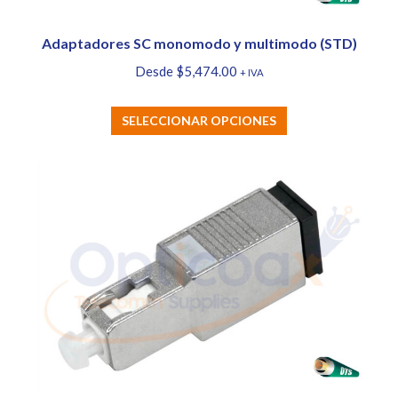
Adaptadores SC monomodo y multimodo (STD)
Desde
$
5,474.00
+ IVA
Este
SELECCIONAR OPCIONES
producto
tiene
múltiples
variantes.
Las
opciones
se
pueden
elegir
en
la