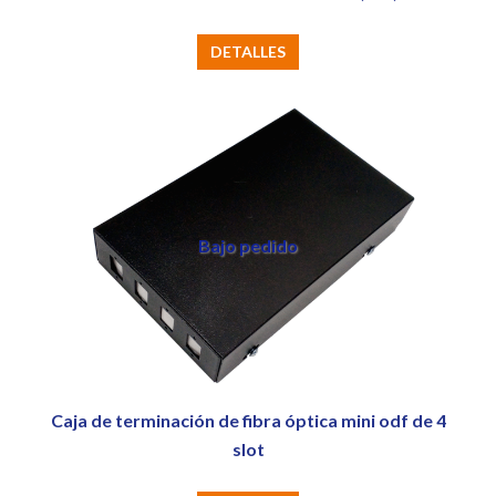
de
producto
DETALLES
Bajo pedido
Caja de terminación de fibra óptica mini odf de 4
slot