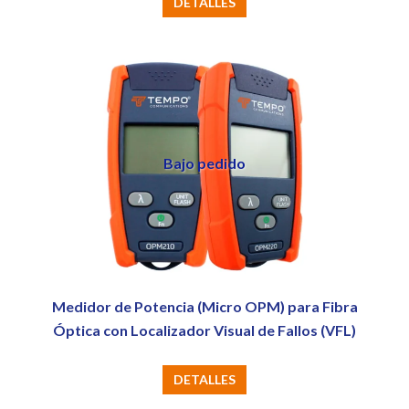
DETALLES
producto
tiene
múltiples
variantes.
Las
opciones
Bajo pedido
se
pueden
elegir
en
la
página
Medidor de Potencia (Micro OPM) para Fibra
de
Óptica con Localizador Visual de Fallos (VFL)
producto
DETALLES