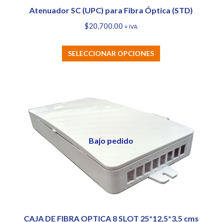
página
Atenuador SC (UPC) para Fibra Óptica (STD)
de
$
20,700.00
+ IVA
producto
Este
SELECCIONAR OPCIONES
producto
tiene
múltiples
variantes.
Las
opciones
Bajo pedido
se
pueden
elegir
en
la
página
CAJA DE FIBRA OPTICA 8 SLOT 25*12,5*3,5 cms