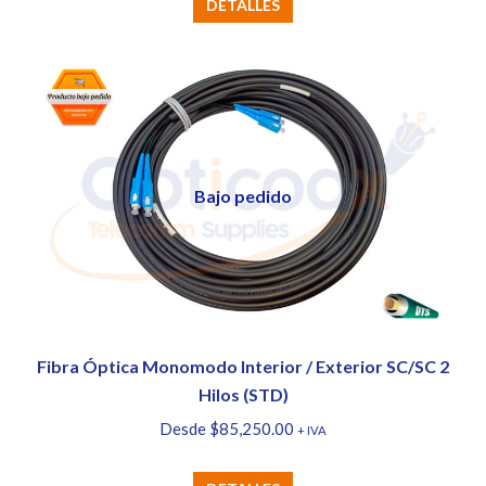
Este
DETALLES
producto
tiene
múltiples
variantes.
Las
opciones
Bajo pedido
se
pueden
elegir
en
la
página
Fibra Óptica Monomodo Interior / Exterior SC/SC 2
de
Hilos (STD)
producto
Desde
$
85,250.00
+ IVA
Este