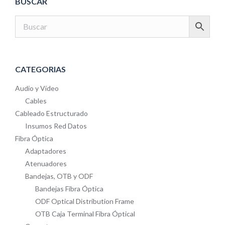
BUSCAR
de
se
producto
pueden
elegir
en
la
CATEGORIAS
página
Audio y Vídeo
de
Cables
producto
Cableado Estructurado
Insumos Red Datos
Fibra Óptica
Adaptadores
Atenuadores
Bandejas, OTB y ODF
Bandejas Fibra Óptica
ODF Optical Distribution Frame
OTB Caja Terminal Fibra Óptical