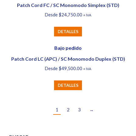
múltiples
Patch Cord FC / SC Monomodo Simplex (STD)
en
variantes.
la
Desde
$
24,750.00
+ IVA
Las
página
opciones
de
Este
DETALLES
se
producto
producto
pueden
tiene
Bajo pedido
elegir
múltiples
Patch Cord LC (APC) / SC Monomodo Duplex (STD)
en
variantes.
la
Desde
$
49,500.00
+ IVA
Las
página
opciones
de
Este
DETALLES
se
producto
producto
pueden
tiene
elegir
múltiples
1
2
3
→
en
variantes.
la
Las
página
opciones