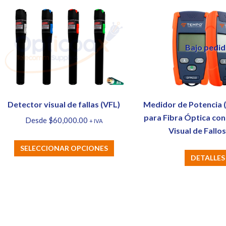
Bajo pedi
Detector visual de fallas (VFL)
Medidor de Potencia
para Fibra Óptica con
Desde
$
60,000.00
+ IVA
Visual de Fallos
Este
SELECCIONAR OPCIONES
DETALLES
producto
tiene
múltiples
variantes.
Las