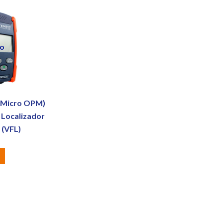
do
 (Micro OPM)
 Localizador
 (VFL)