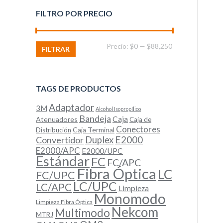
FILTRO POR PRECIO
Precio
Precio
Precio:
$0
—
$88,250
FILTRAR
mínimo
máximo
TAGS DE PRODUCTOS
Adaptador
3M
Alcohol Isopropílico
Bandeja
Caja
Atenuadores
Caja de
Conectores
Caja Terminal
Distribución
E2000
Convertidor
Duplex
E2000/APC
E2000/UPC
Estándar
FC
FC/APC
Fibra Óptica
LC
FC/UPC
LC/UPC
LC/APC
Limpieza
Monomodo
Limpieza Fibra Óptica
Nekcom
Multimodo
MTRJ