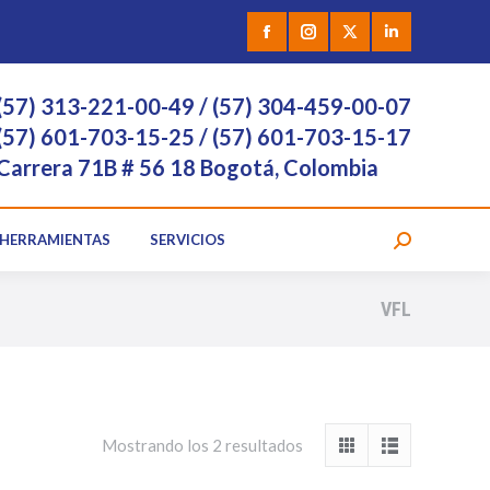
 VÍDEO
HERRAMIENTAS
SERVICIOS
Facebook
Instagram
X
Linkedin
page
page
page
page
(57) 313-221-00-49 / (57) 304-459-00-07
opens
opens
opens
opens
(57) 601-703-15-25 / (57) 601-703-15-17
Carrera 71B # 56 18 Bogotá, Colombia
in
in
in
in
new
new
new
new
HERRAMIENTAS
SERVICIOS
Search:
window
window
window
window
VFL
Mostrando los 2 resultados