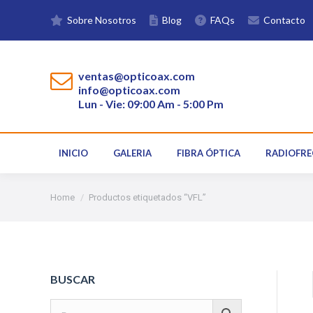
Sobre Nosotros
Blog
FAQs
Contacto
INICIO
GALERIA
FIBRA ÓPTICA
ventas@opticoax.com
info@opticoax.com
Lun - Vie: 09:00 Am - 5:00 Pm
INICIO
GALERIA
FIBRA ÓPTICA
RADIOFRE
You are here:
Home
Productos etiquetados “VFL”
BUSCAR