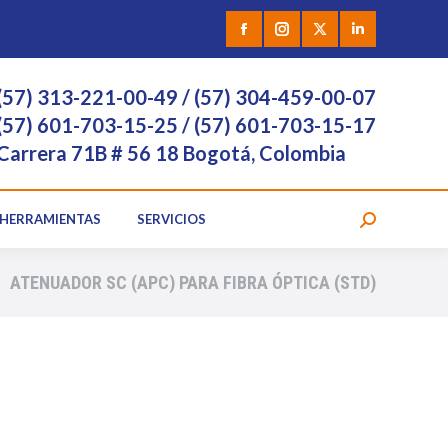
 VÍDEO
HERRAMIENTAS
SERVICIOS
Facebook
Instagram
X
Linkedin
page
page
page
page
(57) 313-221-00-49 / (57) 304-459-00-07
opens
opens
opens
opens
(57) 601-703-15-25 / (57) 601-703-15-17
Carrera 71B # 56 18 Bogotá, Colombia
in
in
in
in
new
new
new
new
HERRAMIENTAS
SERVICIOS
Search:
window
window
window
window
ATENUADOR SC (APC) PARA FIBRA ÓPTICA (STD)