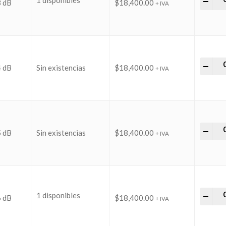
1 disponibles
-
+
3 dB
$
18,400.00
+ IVA
Aten
-
+
4 dB
Sin existencias
$
18,400.00
+ IVA
Aten
-
+
5 dB
Sin existencias
$
18,400.00
+ IVA
Aten
1 disponibles
-
+
6 dB
$
18,400.00
+ IVA