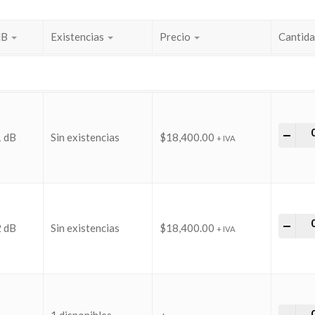
dB
Existencias
Precio
Cantid
Aten
-
+
1 dB
Sin existencias
$
18,400.00
+ IVA
Aten
-
+
2 dB
Sin existencias
$
18,400.00
+ IVA
Aten