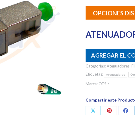
OPCIONES DIS
ATENUADORE
AGREGAR EL C
Categorías:
Atenuadores
,
F
Etiquetas:
Atenuadores
Op
Marca:
OTS
Compartir este Product
Share
Share
Shar
on
on
on
X
Pinterest
Fac