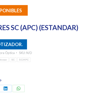
PONIBLES
S SC (APC) (ESTANDAR)
OTIZADOR.
ibra Óptica
SKU:
N/D
ticoax
SC
SC/APC
o
e
Share
Share
on
on
ebook
LinkedIn
WhatsApp