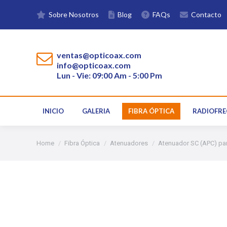
Sobre Nosotros
Blog
FAQs
Contacto
INICIO
GALERIA
FIBRA ÓPTICA
ventas@opticoax.com
info@opticoax.com
Lun - Vie: 09:00 Am - 5:00 Pm
INICIO
GALERIA
FIBRA ÓPTICA
RADIOFRE
You are here:
Home
Fibra Óptica
Atenuadores
Atenuador SC (APC) par