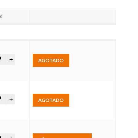
ad
uador SC (APC) para Fibra Óptica (STD) quantity
AGOTADO
uador SC (APC) para Fibra Óptica (STD) quantity
AGOTADO
uador SC (APC) para Fibra Óptica (STD) quantity