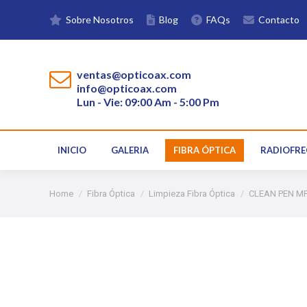
Sobre Nosotros
Blog
FAQs
Contacto
INICIO
GALERIA
FIBRA ÓPTICA
ventas@opticoax.com
info@opticoax.com
Lun - Vie: 09:00 Am - 5:00 Pm
INICIO
GALERIA
FIBRA ÓPTICA
RADIOFRE
You are here:
Home
Fibra Óptica
Limpieza Fibra Óptica
CLEAN PEN MP