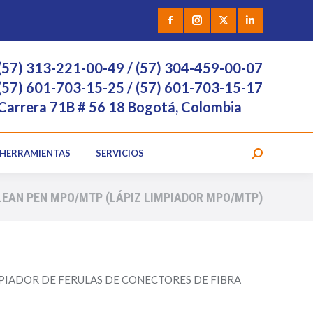
 VÍDEO
HERRAMIENTAS
SERVICIOS
Facebook
Instagram
X
Linkedin
page
page
page
page
(57) 313-221-00-49 / (57) 304-459-00-07
opens
opens
opens
opens
(57) 601-703-15-25 / (57) 601-703-15-17
Carrera 71B # 56 18 Bogotá, Colombia
in
in
in
in
new
new
new
new
HERRAMIENTAS
SERVICIOS
Search:
window
window
window
window
LEAN PEN MPO/MTP (LÁPIZ LIMPIADOR MPO/MTP)
MPIADOR DE FERULAS DE CONECTORES DE FIBRA