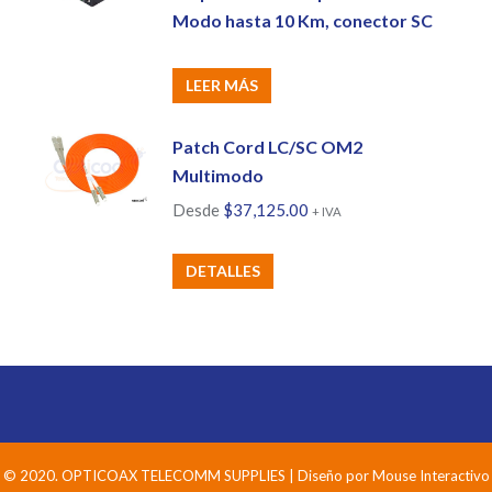
Modo hasta 10 Km, conector SC
LEER MÁS
Patch Cord LC/SC OM2
Multimodo
Desde
$
37,125.00
+ IVA
Este
DETALLES
producto
tiene
múltiples
variantes.
Las
opciones
se
© 2020. OPTICOAX TELECOMM SUPPLIES | Diseño por
Mouse Interactivo