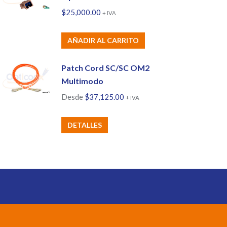
$
25,000.00
+ IVA
AÑADIR AL CARRITO
Patch Cord SC/SC OM2
Multimodo
Desde
$
37,125.00
+ IVA
Este
DETALLES
producto
tiene
múltiples
variantes.
Las
opciones
se