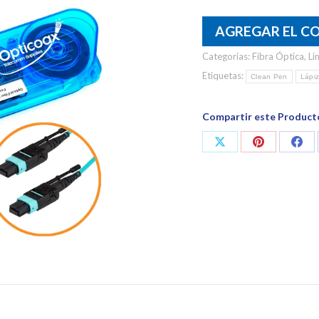
AGREGAR EL C
Categorías:
Fibra Óptica
,
Li
Etiquetas:
Clean Pen
Lápiz
Compartir este Product
Share
Share
Shar
on
on
on
X
Pinterest
Fac