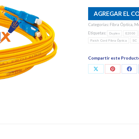
AGREGAR EL C
Categorías:
Fibra Óptica
,
M
Etiquetas:
Duplex
E2000
Patch Cord Fibra Óptica
SC
Compartir este Product
Share
Share
Shar
on
on
on
X
Pinterest
Fac