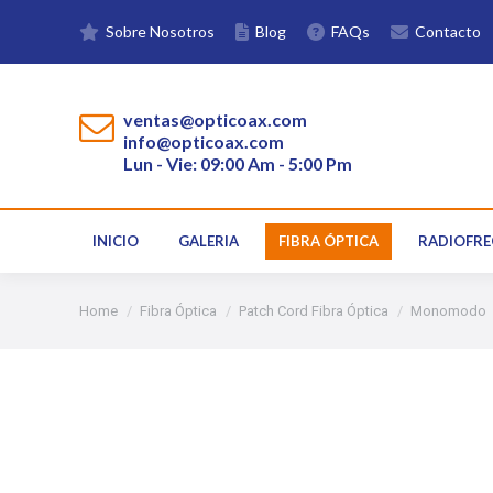
Sobre Nosotros
Blog
FAQs
Contacto
INICIO
GALERIA
FIBRA ÓPTICA
ventas@opticoax.com
info@opticoax.com
Lun - Vie: 09:00 Am - 5:00 Pm
INICIO
GALERIA
FIBRA ÓPTICA
RADIOFRE
You are here:
Home
Fibra Óptica
Patch Cord Fibra Óptica
Monomodo