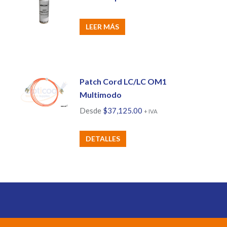
LEER MÁS
Patch Cord LC/LC OM1
Multimodo
Desde
$
37,125.00
+ IVA
Este
DETALLES
producto
tiene
múltiples
variantes.
Las
opciones