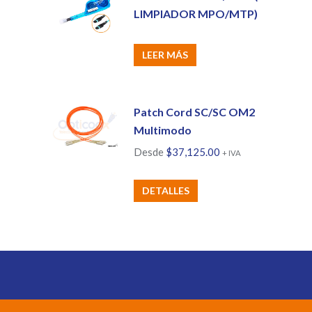
LIMPIADOR MPO/MTP)
LEER MÁS
Patch Cord SC/SC OM2
Multimodo
Desde
$
37,125.00
+ IVA
Este
DETALLES
producto
tiene
múltiples
variantes.
Las
opciones