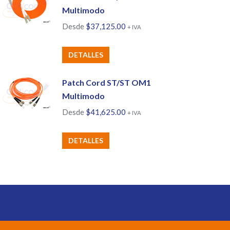
Multimodo
Desde
$
37,125.00
+ IVA
Este
DETALLES
producto
tiene
Patch Cord ST/ST OM1
múltiples
Multimodo
variantes.
Desde
$
41,625.00
+ IVA
Las
opciones
Este
DETALLES
se
producto
pueden
tiene
elegir
múltiples
en
variantes.
la
Las
página
opciones