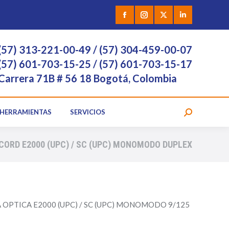
 VÍDEO
HERRAMIENTAS
SERVICIOS
Facebook
Instagram
X
Linkedin
page
page
page
page
(57) 313-221-00-49 / (57) 304-459-00-07
opens
opens
opens
opens
(57) 601-703-15-25 / (57) 601-703-15-17
Carrera 71B # 56 18 Bogotá, Colombia
in
in
in
in
new
new
new
new
HERRAMIENTAS
SERVICIOS
Search:
window
window
window
window
CORD E2000 (UPC) / SC (UPC) MONOMODO DUPLEX
 OPTICA E2000 (UPC) / SC (UPC) MONOMODO 9/125