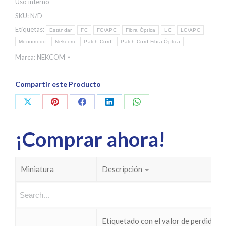
Uso interno
SKU:
N/D
Etiquetas:
Estándar
FC
FC/APC
Fibra Óptica
LC
LC/APC
Monomodo
Nekcom
Patch Cord
Patch Cord Fibra Óptica
Marca:
NEKCOM
Compartir este Producto
Share
Share
Share
Share
Share
on
on
on
on
on
¡Comprar ahora!
X
Pinterest
Facebook
LinkedIn
WhatsApp
Miniatura
Descripción
Etiquetado con el valor de perdidas I