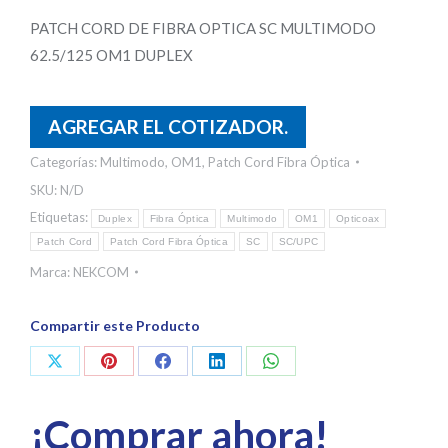
PATCH CORD DE FIBRA OPTICA SC MULTIMODO
62.5/125 OM1 DUPLEX
AGREGAR EL COTIZADOR.
Categorías:
Multimodo
,
OM1
,
Patch Cord Fibra Óptica
SKU:
N/D
Etiquetas:
Duplex
Fibra Óptica
Multimodo
OM1
Opticoax
Patch Cord
Patch Cord Fibra Óptica
SC
SC/UPC
Marca:
NEKCOM
Compartir este Producto
Share
Share
Share
Share
Share
on
on
on
on
on
¡Comprar ahora!
X
Pinterest
Facebook
LinkedIn
WhatsApp