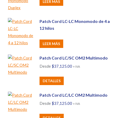
LEER MÁS
Patch Cord LC-LC Monomodo de 4 a
12 hilos
LEER MÁS
Patch Cord LC/SC OM2 Multimodo
Desde
$
37,125.00
+ IVA
Este
DETALLES
producto
tiene
Patch Cord LC/LC OM2 Multimodo
múltiples
Desde
$
37,125.00
+ IVA
variantes.
Las
Este
DETALLES