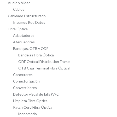
Audio y Vídeo
en
Cables
la
Cableado Estructurado
página
Insumos Red Datos
de
Fibra Óptica
producto
Adaptadores
Atenuadores
Bandejas, OTB y ODF
Bandejas Fibra Óptica
ODF Optical Distribution Frame
OTB Caja Terminal Fibra Óptical
Conectores
Conectorización
Convertidores
Detector visual de falla (VFL)
Limpieza Fibra Óptica
Patch Cord Fibra Óptica
Monomodo