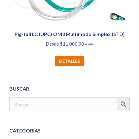
elegir
en
la
página
Pig-tail LC (UPC) OM3 Multimodo Simplex (STD)
de
Desde
$
11,000.00
+ IVA
producto
Este
DETALLES
producto
tiene
múltiples
BUSCAR
variantes.
Las
opciones
se
pueden
CATEGORIAS
elegir