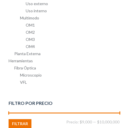
Uso externo
Uso interno
Multimodo
OM1
OM2
OM3
OM4
Planta Externa
Herramientas
Fibra Óptica
Microscopio
VFL
FILTRO POR PRECIO
Prec
Prec
Precio:
$9,000
—
$10,000,000
FILTRAR
míni
máx