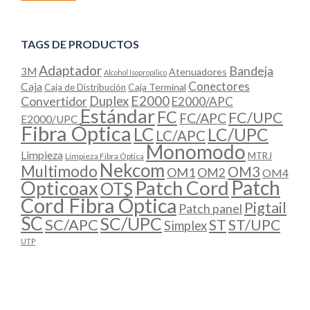
TAGS DE PRODUCTOS
Adaptador
Bandeja
3M
Atenuadores
Alcohol Isopropílico
Conectores
Caja
Caja Terminal
Caja de Distribución
E2000
Convertidor
Duplex
E2000/APC
Estándar
FC
FC/UPC
FC/APC
E2000/UPC
Fibra Óptica
LC
LC/UPC
LC/APC
Monomodo
Limpieza
MTRJ
Limpieza Fibra Óptica
Nekcom
Multimodo
OM3
OM1
OM2
OM4
Patch
Opticoax
Patch Cord
OTS
Cord Fibra Óptica
Pigtail
Patch panel
SC
SC/UPC
SC/APC
ST
ST/UPC
Simplex
UTP