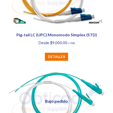
pueden
elegir
en
la
página
Pig-tail LC (UPC) Monomodo Simplex (STD)
de
Desde
$
9,000.00
+ IVA
producto
Este
DETALLES
producto
tiene
múltiples
variantes.
Las
opciones
Bajo pedido
se
pueden