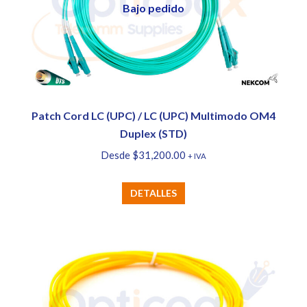
Bajo pedido
se
pueden
elegir
en
la
página
Patch Cord LC (UPC) / LC (UPC) Multimodo OM4
de
Duplex (STD)
producto
Desde
$
31,200.00
+ IVA
Este
DETALLES
producto
tiene
múltiples
variantes.
Las
opciones