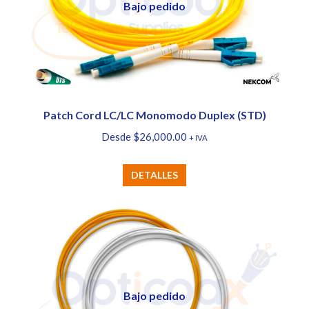
Bajo pedido
se
pueden
elegir
en
la
página
Patch Cord LC/LC Monomodo Duplex (STD)
de
Desde
$
26,000.00
+ IVA
producto
Este
DETALLES
producto
tiene
múltiples
variantes.
Las
opciones
Bajo pedido
se