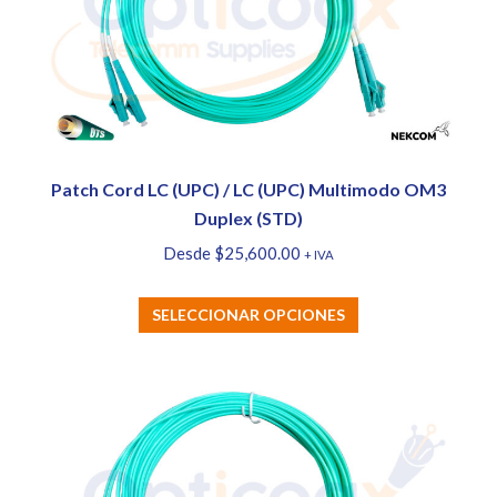
Patch Cord LC (UPC) / LC (UPC) Multimodo OM3
Duplex (STD)
Desde
$
25,600.00
+ IVA
Este
SELECCIONAR OPCIONES
producto
tiene
múltiples
variantes.
Las
opciones