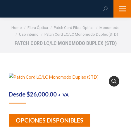
Search:
You are here:
Home
Fibra Óptica
Patch Cord Fibra Óptica
Monomodo
Uso interno
Patch Cord LC/LC Monomodo Duplex (STD)
PATCH CORD LC/LC MONOMODO DUPLEX (STD)
Desde
$
26,000.00
+ IVA
OPCIONES DISPONIBLES