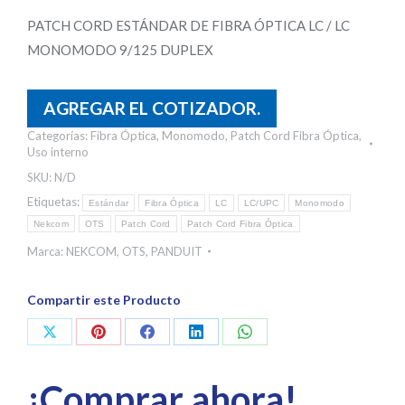
PATCH CORD ESTÁNDAR DE FIBRA ÓPTICA LC / LC
MONOMODO 9/125 DUPLEX
AGREGAR EL COTIZADOR.
Categorías:
Fibra Óptica
,
Monomodo
,
Patch Cord Fibra Óptica
,
Uso interno
SKU:
N/D
Etiquetas:
Estándar
Fibra Óptica
LC
LC/UPC
Monomodo
Nekcom
OTS
Patch Cord
Patch Cord Fibra Óptica
Marca:
NEKCOM
,
OTS
,
PANDUIT
Compartir este Producto
Share
Share
Share
Share
Share
on
on
on
on
on
¡Comprar ahora!
X
Pinterest
Facebook
LinkedIn
WhatsApp