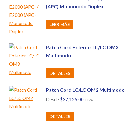
(APC) Monomodo Duplex
LEER MÁS
Patch Cord Exterior LC/LC OM3
Multimodo
DETALLES
Patch Cord LC/LC OM2 Multimodo
Desde
$
37,125.00
+ IVA
Este
DETALLES
producto
tiene