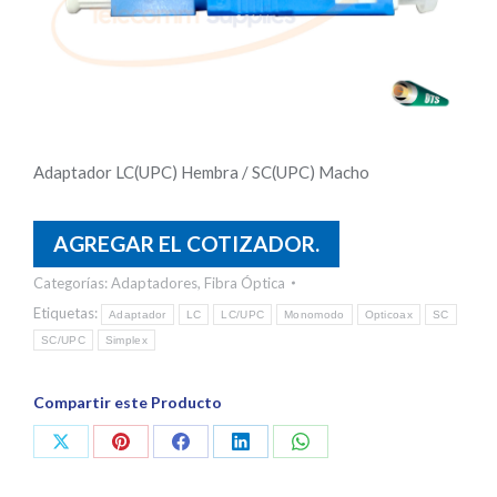
Adaptador LC(UPC) Hembra / SC(UPC) Macho
AGREGAR EL COTIZADOR.
Categorías:
Adaptadores
,
Fibra Óptica
Etiquetas:
Adaptador
LC
LC/UPC
Monomodo
Opticoax
SC
SC/UPC
Simplex
Compartir este Producto
Share
Share
Share
Share
Share
on
on
on
on
on