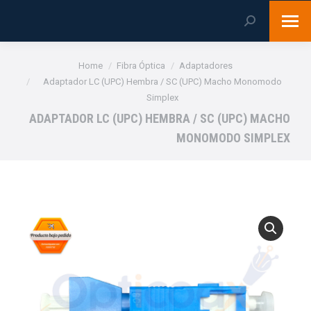
Search:
You are here:
Home
Fibra Óptica
Adaptadores
Adaptador LC (UPC) Hembra / SC (UPC) Macho Monomodo
Simplex
ADAPTADOR LC (UPC) HEMBRA / SC (UPC) MACHO
MONOMODO SIMPLEX