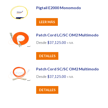
Pigtail E2000 Monomodo
LEER MÁS
Patch Cord LC/SC OM2 Multimodo
Desde
$
37,125.00
+ IVA
Este
DETALLES
producto
tiene
Patch Cord SC/SC OM2 Multimodo
múltiples
Desde
$
37,125.00
+ IVA
variantes.
Las
Este
DETALLES
opciones
producto
se
tiene
pueden