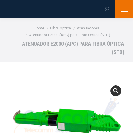
Search:
You are here:
Home
Fibra Óptica
Atenuadores
Atenuador E2000 (APC) para Fibra Óptica (STD)
ATENUADOR E2000 (APC) PARA FIBRA ÓPTICA
(STD)