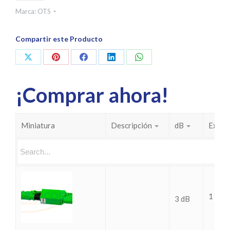
Marca:
OTS
Compartir este Producto
Share
Share
Share
Share
Share
on
on
on
on
on
¡Comprar ahora!
X
Pinterest
Facebook
LinkedIn
WhatsApp
Miniatura
Descripción
dB
Existe
1 disp
3 dB