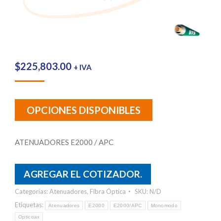
$
225,803.00
+ IVA
OPCIONES DISPONIBLES
ATENUADORES E2000 / APC
AGREGAR EL COTIZADOR.
Categorías:
Atenuadores
,
Fibra Óptica
SKU:
N/D
Etiquetas:
Atenuadores
E2000
E2000/APC
Monomodo
Opticoax