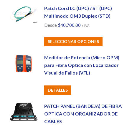
Patch Cord LC (UPC) / ST (UPC)
Multimodo OM3 Duplex (STD)
Desde
$
40,700.00
+ IVA
Este
SELECCIONAR OPCIONES
producto
tiene
Medidor de Potencia (Micro OPM)
múltiples
para Fibra Óptica con Localizador
variantes.
Visual de Fallos (VFL)
Las
opciones
DETALLES
se
pueden
PATCH PANEL (BANDEJA) DE FIBRA
elegir
OPTICA CON ORGANIZADOR DE
en
CABLES
la