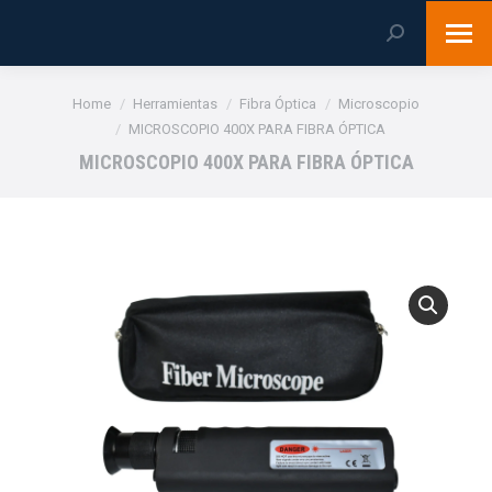
Search:
You are here:
Home
Herramientas
Fibra Óptica
Microscopio
MICROSCOPIO 400X PARA FIBRA ÓPTICA
MICROSCOPIO 400X PARA FIBRA ÓPTICA