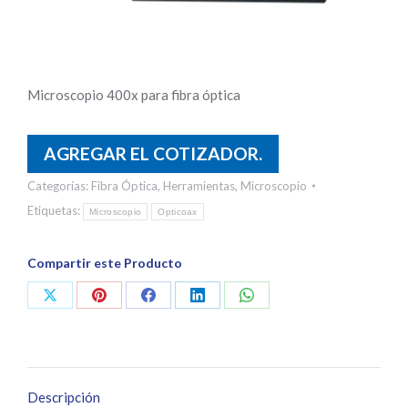
Microscopio 400x para fibra óptica
AGREGAR EL COTIZADOR.
Categorías:
Fibra Óptica
,
Herramientas
,
Microscopio
Etiquetas:
Microscopio
Opticoax
Compartir este Producto
Share
Share
Share
Share
Share
on
on
on
on
on
X
Pinterest
Facebook
LinkedIn
WhatsApp
Descripción