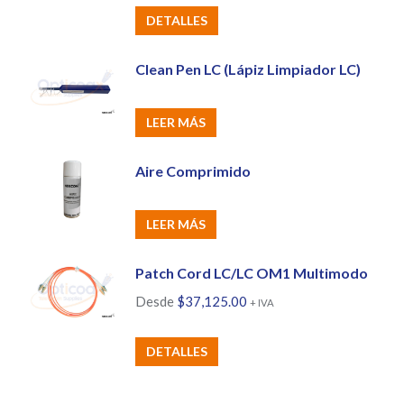
página
DETALLES
de
producto
Clean Pen LC (Lápiz Limpiador LC)
LEER MÁS
Aire Comprimido
LEER MÁS
Patch Cord LC/LC OM1 Multimodo
Desde
$
37,125.00
+ IVA
Este
DETALLES
producto
tiene