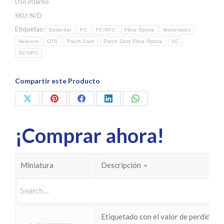
Uso interno
SKU:
N/D
Etiquetas:
Estándar
FC
FC/APC
Fibra Óptica
Monomodo
Nekcom
OTS
Patch Cord
Patch Cord Fibra Óptica
SC
SC/UPC
Compartir este Producto
Share
Share
Share
Share
Share
on
on
on
on
on
¡Comprar ahora!
X
Pinterest
Facebook
LinkedIn
WhatsApp
Miniatura
Descripción
Etiquetado con el valor de perdidas I