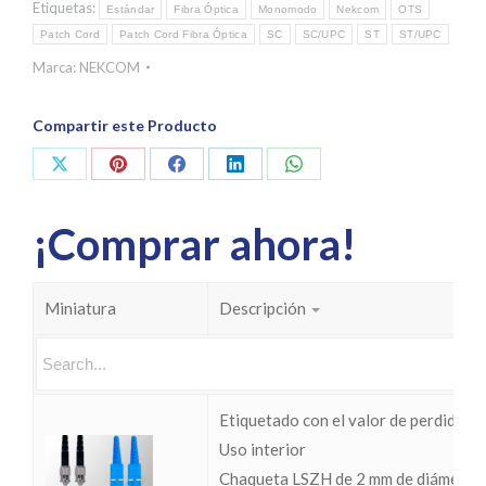
Etiquetas:
Estándar
Fibra Óptica
Monomodo
Nekcom
OTS
Patch Cord
Patch Cord Fibra Óptica
SC
SC/UPC
ST
ST/UPC
Marca:
NEKCOM
Compartir este Producto
Share
Share
Share
Share
Share
on
on
on
on
on
¡Comprar ahora!
X
Pinterest
Facebook
LinkedIn
WhatsApp
Miniatura
Descripción
Etiquetado con el valor de perdidas I
Uso interior
Chaqueta LSZH de 2 mm de diámetro